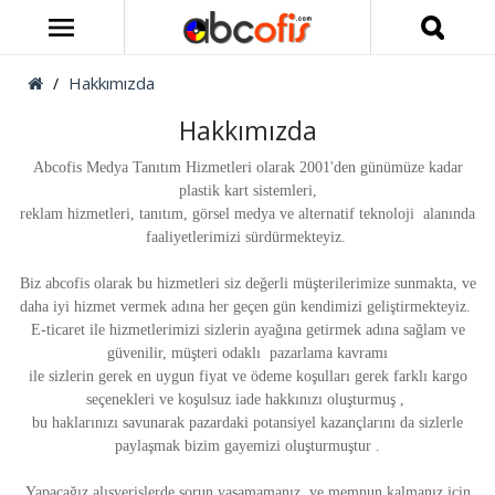
Hakkımızda
Hakkımızda
Abcofis Medya Tanıtım Hizmetleri
olarak 2001'den günümüze kadar
plastik kart sistemleri,
reklam hizmetleri, tanıtım, görsel medya ve alternatif teknoloji alanında
faaliyetlerimizi sürdürmekteyiz.
Biz abcofis olarak b
u hizmetleri siz değerli müşterilerimize sunmakta, ve
daha iyi hizmet vermek adına her geçen gün kendimizi geliştirmekteyiz.
E-ticaret ile hizmetlerimizi sizlerin ayağına getirmek adına sağlam ve
güvenilir,
müşteri odaklı pazarlama kavramı
ile sizlerin gerek en uygun fiyat ve ödeme
koşulları gerek farklı kargo
seçenekleri ve koşulsuz iade hakkınızı oluşturmuş ,
bu haklarınızı savunarak pazardaki potansiyel kazançlarını da sizlerle
paylaşmak bizim gayemizi oluşturmuştur .
Yapacağız alışverişlerde sorun yaşamamanız ve memnun kalmanız için